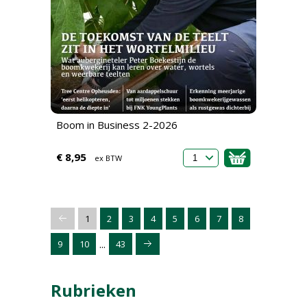
Boom in Business 2-2026
€ 8,95
ex BTW
1
2
3
4
5
6
7
8
...
9
10
43
Rubrieken