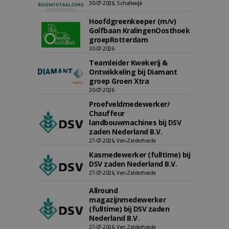
30-07-2026, Schalkwijk
Hoofdgreenkeeper (m/v)
Golfbaan KralingenOosthoek
groepRotterdam
30-07-2026
Teamleider Kwekerij &
Ontwikkeling bij Diamant
groep Groen Xtra
30-07-2026
Proefveldmedewerker/
Chauffeur
landbouwmachines bij DSV
zaden Nederland B.V.
27-07-2026, Ven-Zelderheide
Kasmedewerker (fulltime) bij
DSV zaden Nederland B.V.
27-07-2026, Ven-Zelderheide
Allround
magazijnmedewerker
(fulltime) bij DSV zaden
Nederland B.V.
27-07-2026, Ven Zelderheide