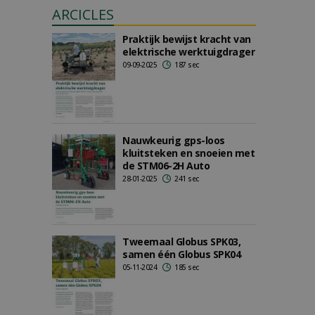
ARCICLES
Praktijk bewijst kracht van
elektrische werktuigdrager
09-09-2025
187 sec
Nauwkeurig gps-loos
kluitsteken en snoeien met
de STM06-2H Auto
28-01-2025
241 sec
Tweemaal Globus SPK03,
samen één Globus SPK04
05-11-2024
185 sec