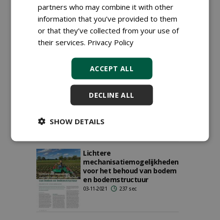
partners who may combine it with other
Kwekerij Plantium wil met
information that you’ve provided to them
de machine groeien
or that they’ve collected from your use of
14-11-2022
261 sec
their services.
Privacy Policy
ACCEPT ALL
Gebr. Ezendam: compacte
elektrische modulaire
DECLINE ALL
werktuigdragers voor
gewasverzorging
16-09-2022
203 sec
SHOW DETAILS
Lichtere
mechanisatiemogelijkheden
voor het behoud van bodem
en bodemstructuur
03-11-2021
237 sec