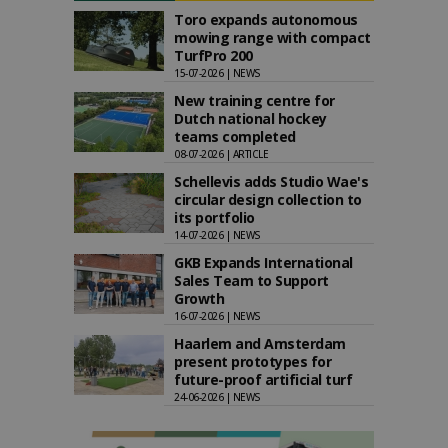
Toro expands autonomous
mowing range with compact
TurfPro 200
15-07-2026 | NEWS
New training centre for
Dutch national hockey
teams completed
08-07-2026 | ARTICLE
Schellevis adds Studio Wae's
circular design collection to
its portfolio
14-07-2026 | NEWS
GKB Expands International
Sales Team to Support
Growth
16-07-2026 | NEWS
Haarlem and Amsterdam
present prototypes for
future-proof artificial turf
24-06-2026 | NEWS