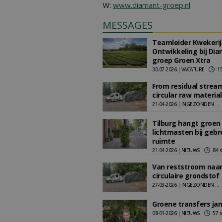
W:
www.diamant-groep.nl
MESSAGES
Teamleider Kwekerij
Ontwikkeling bij Di
groep Groen Xtra
30-07-2026 | VACATURE
1
From residual strea
circular raw material
21-04-2026 | INGEZONDEN ...
Tilburg hangt groen
lichtmasten bij gebr
ruimte
21-04-2026 | NIEUWS
84 
Van reststroom naa
circulaire grondstof
27-03-2026 | INGEZONDEN ...
Groene transfers jan
08-01-2026 | NIEUWS
57 