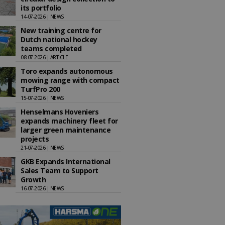
its portfolio
14-07-2026 | NEWS
New training centre for
Dutch national hockey
teams completed
08-07-2026 | ARTICLE
Toro expands autonomous
mowing range with compact
TurfPro 200
15-07-2026 | NEWS
Henselmans Hoveniers
expands machinery fleet for
larger green maintenance
projects
21-07-2026 | NEWS
GKB Expands International
Sales Team to Support
Growth
16-07-2026 | NEWS