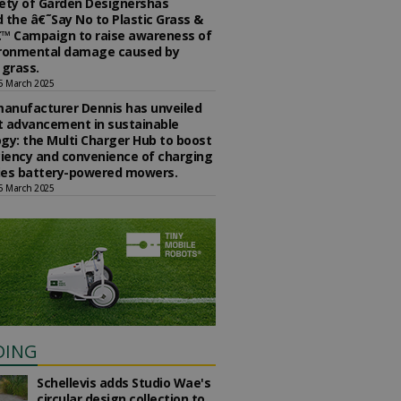
ety of Garden Designershas
 the â€˜Say No to Plastic Grass &
™ Campaign to raise awareness of
ironmental damage caused by
l grass.
5 March 2025
anufacturer Dennis has unveiled
st advancement in sustainable
gy: the Multi Charger Hub to boost
ciency and convenience of charging
ries battery-powered mowers.
5 March 2025
DING
Schellevis adds Studio Wae's
circular design collection to