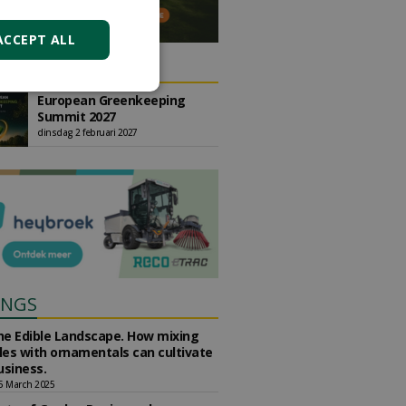
ACCEPT ALL
DA
European Greenkeeping
Summit 2027
dinsdag 2 februari 2027
INGS
the Edible Landscape. How mixing
es with ornamentals can cultivate
usiness.
5 March 2025