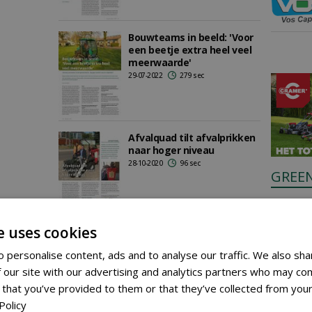
Bouwteams in beeld: 'Voor
een beetje extra heel veel
meerwaarde'
29-07-2022
279 sec
Afvalquad tilt afvalprikken
naar hoger niveau
28-10-2020
96 sec
GREE
Anyone c
through 
e uses cookies
Place a 
Het beste van twee
werelden
 personalise content, ads and to analyse our traffic. We also sha
01-07-2020
187 sec
 our site with our advertising and analytics partners who may com
 that you’ve provided to them or that they’ve collected from your
Policy