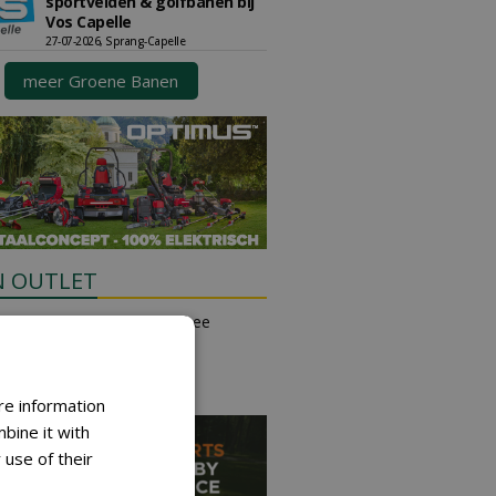
sportvelden & golfbanen bij
Vos Capelle
27-07-2026, Sprang-Capelle
meer Groene Banen
N OUTLET
an place small ads for free
their own account.
free ad
re information
bine it with
 use of their