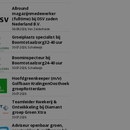
Allround
magazijnmedewerker
(fulltime) bij DSV zaden
Nederland B.V.
06-08-2026, Ven Zelderheide
Groeiplaats specialist bij
Boomtotaalzorg32-40 uur
30-07-2026, Schalkwijk
Boominspecteur bij
Boomtotaalzorg24-40 uur
30-07-2026, Schalkwijk
Hoofdgreenkeeper (m/v)
Golfbaan KralingenOosthoek
groepRotterdam
30-07-2026
Teamleider Kwekerij &
Ontwikkeling bij Diamant
groep Groen Xtra
30-07-2026
Adviseur openbaar groen,