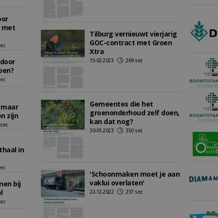
oor
 met
Tilburg vernieuwt vierjarig
GOC-contract met Groen
sec
Xtra
 door
15-02-2023
269 sec
oen?
sec
Gemeentes die het
 maar
groenonderhoud zelf doen,
 zijn
kan dat nog?
 sec
30-01-2023
350 sec
haal in
sec
'Schoonmaken moet je aan
vaklui overlaten'
en bij
l
22-12-2022
237 sec
sec