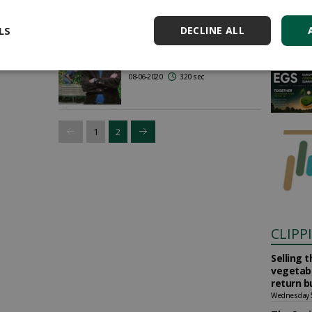
Eén groot loket voor
LS
DECLINE ALL
mensen die niet in staat
AGEN
zijn om zelf inkomen te
genereren
08-06-2020
320 sec
1
2
CLIPP
Selling 
vegetabl
return b
Wednesday 