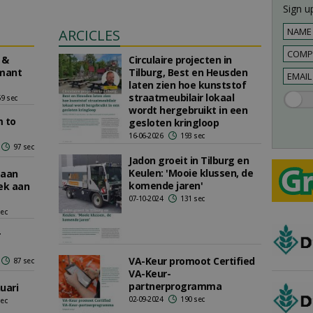
Sign up
ARCICLES
 &
Circulaire projecten in
amant
Tilburg, Best en Heusden
laten zien hoe kunststof
straatmeubilair lokaal
59 sec
wordt hergebruikt in een
m to
gesloten kringloop
16-06-2026
193 sec
97 sec
Jadon groeit in Tilburg en
Keulen: 'Mooie klussen, de
 aan
komende jaren'
ek aan
07-10-2024
131 sec
sec
r
VA-Keur promoot Certified
87 sec
VA-Keur-
partnerprogramma
uari
02-09-2024
190 sec
sec