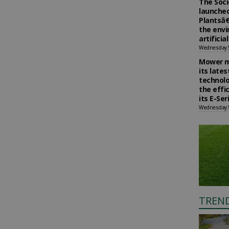
The Soci
launched
Plantsâ€
the env
artificia
Wednesday 
Mower m
its late
technolo
the effi
its E-Se
Wednesday 
TREN