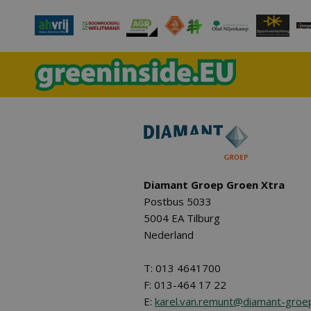
Diamant Groep Groen Xtra
Postbus 5033
5004 EA Tilburg
Nederland
T: 013 4641700
F: 013-464 17 22
E:
karel.van.remunt@diamant-groep