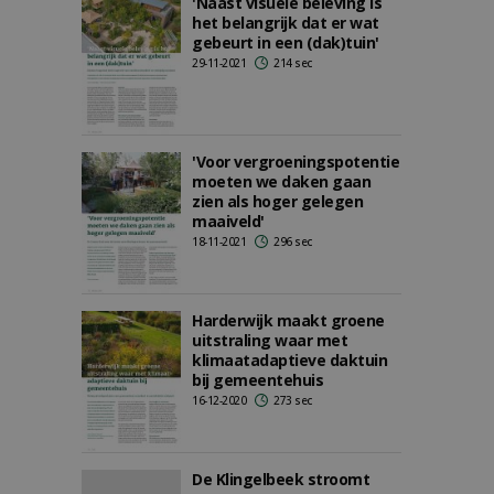
'Naast visuele beleving is
het belangrijk dat er wat
gebeurt in een (dak)tuin'
29-11-2021
214 sec
'Voor vergroeningspotentie
moeten we daken gaan
zien als hoger gelegen
maaiveld'
18-11-2021
296 sec
Harderwijk maakt groene
uitstraling waar met
klimaatadaptieve daktuin
bij gemeentehuis
16-12-2020
273 sec
De Klingelbeek stroomt