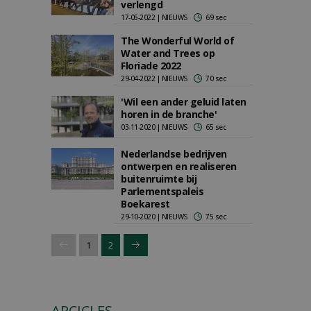
verlengd
17-05-2022 | NIEUWS
69 sec
The Wonderful World of
Water and Trees op
Floriade 2022
29-04-2022 | NIEUWS
70 sec
'Wil een ander geluid laten
horen in de branche'
03-11-2020 | NIEUWS
65 sec
Nederlandse bedrijven
ontwerpen en realiseren
buitenruimte bij
Parlementspaleis
Boekarest
29-10-2020 | NIEUWS
75 sec
1
2
ARCICLES