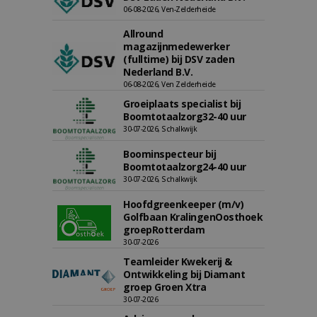
06-08-2026, Ven-Zelderheide
Allround
magazijnmedewerker
(fulltime) bij DSV zaden
Nederland B.V.
06-08-2026, Ven Zelderheide
Groeiplaats specialist bij
Boomtotaalzorg32-40 uur
30-07-2026, Schalkwijk
Boominspecteur bij
Boomtotaalzorg24-40 uur
30-07-2026, Schalkwijk
Hoofdgreenkeeper (m/v)
Golfbaan KralingenOosthoek
groepRotterdam
30-07-2026
Teamleider Kwekerij &
Ontwikkeling bij Diamant
groep Groen Xtra
30-07-2026