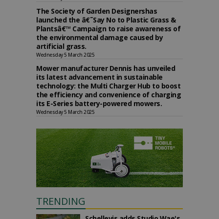
The Society of Garden Designershas
launched the â€˜Say No to Plastic Grass &
Plantsâ€™ Campaign to raise awareness of
the environmental damage caused by
artificial grass.
Wednesday 5 March 2025
Mower manufacturer Dennis has unveiled
its latest advancement in sustainable
technology: the Multi Charger Hub to boost
the efficiency and convenience of charging
its E-Series battery-powered mowers.
Wednesday 5 March 2025
TRENDING
Schellevis adds Studio Wae's