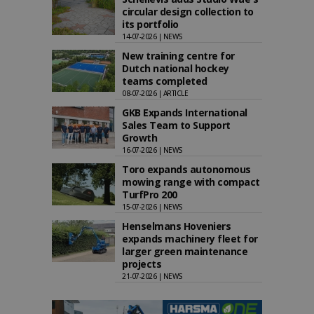
circular design collection to
its portfolio
14-07-2026 | NEWS
New training centre for
Dutch national hockey
teams completed
08-07-2026 | ARTICLE
GKB Expands International
Sales Team to Support
Growth
16-07-2026 | NEWS
Toro expands autonomous
mowing range with compact
TurfPro 200
15-07-2026 | NEWS
Henselmans Hoveniers
expands machinery fleet for
larger green maintenance
projects
21-07-2026 | NEWS