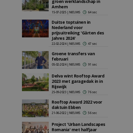
groen werklandschap in
Arnhem
15-07-2025 | NIEUWS
64 sec
Duitse toptuinen in
Nederland voor
prijsuitreiking 'Gärten des
Jahres 2024'
22-02-2024 | NIEUWS
47 sec
Groene transfers van
februari
05-02-2024 | NIEUWS
91 sec
Delva wint Rooftop Award
2023 met garagedak in in
Rijswijk
25-09-2023 | NIEUWS
76 sec
Rooftop Award 2022 voor
daktuin Ebben
21-06-2022 | NIEUWS
56 sec
Project 'Urban Landscapes
Romania' met halfjaar