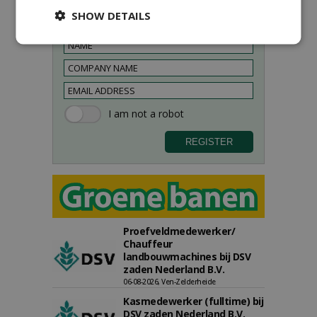
SHOW DETAILS
Sign up for our digital newsletter.
Proefveldmedewerker/
Chauffeur
landbouwmachines bij DSV
zaden Nederland B.V.
06-08-2026, Ven-Zelderheide
Kasmedewerker (fulltime) bij
DSV zaden Nederland B.V.