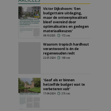
Victor Dijkshoorn: 'Een
budgettaire uitdaging,
maar de ontwerpkwaliteit
bleef overeind door
optimalisaties en gedegen
materiaalkeuzes'
08-10-2025
172 sec
Waarom tropisch hardhout
verantwoord is én de
regenwouden redt
22-07-2024
183 sec
'Gaaf als er binnen
hetzelfde budget wat te
verbeteren valt'
17-04-2024
215 sec