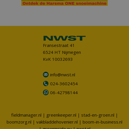
Fransestraat 41
6524 HT Nijmegen
KvK 10032693
info@nwst.nl
024-3602454
06-42798144
fieldmanager.nl
|
greenkeeper.nl
|
stad-en-groen.nl
|
boomzorg.nl
|
vakbladdehovenier.nl
|
boom-in-business.nl
|
greeninside.eu
|
nwst.nl