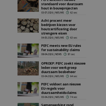
standaard voor duurzaam
hout in bouwprojecten
03-07-2026 | NIEUWS
62 sec
Acht procent meer
bedrijven kiezen voor
houtcertificering door
strengere eisen
04-05-2026 | NIEUWS
63 sec
PEFC meets new EU rules
for sustainability claims
08-04-2026 | NEWS
81 sec
OPROEP: PEFC zoekt nieuwe
leden voor werkgroep
duurzaam bosbeheer
03-04-2026 | NIEUWS
64 sec
PEFC voldoet aan nieuwe
EU-regels voor
duurzaamheidsclaims
03-04-2026 | NIEUWS
74 sec
Samenwerking rond