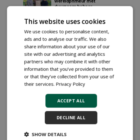
wereldprimeur met
duurzaam beheer
stadsbomen
28-04-2025
134 sec
This website uses cookies
We use cookies to personalise content,
ads and to analyse our traffic. We also
Zwolle behaalt
wereldprimeur met
share information about your use of our
duurzaam beheer
site with our advertising and analytics
stadsbomen
partners who may combine it with other
18-03-2025
134 sec
information that you’ve provided to them
or that they’ve collected from your use of
their services.
Privacy Policy
Veranker het boombeheer
in je gemeente met het
PEFC-certificaat
ACCEPT ALL
11-11-2024
258 sec
DECLINE ALL
Veranker duurzaam beheer
SHOW DETAILS
van bomen in gemeenten