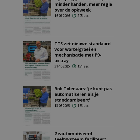
minder handen, meer regie
over de opkweek
16-03-2026
205 sec
TTS zet nieuwe standaard
voor wortelgroei en
mechanisatie met P9-
airtray
31-10-2025
151 sec
Rob Tolenaars: 'je kunt pas
automatiseren als je
standaardiseert'
13-06-2025
183 sec
Geautomatiseerd
teeltsysteem faciliteert