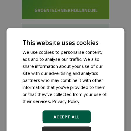
Sign up for our digital newsletter.
This website uses cookies
We use cookies to personalise content,
ads and to analyse our traffic. We also
share information about your use of our
site with our advertising and analytics
partners who may combine it with other
information that you’ve provided to them
or that they’ve collected from your use of
their services.
Privacy Policy
ACCEPT ALL
Proefveldmedewerker/
Chauffeur
landbouwmachines bij DSV