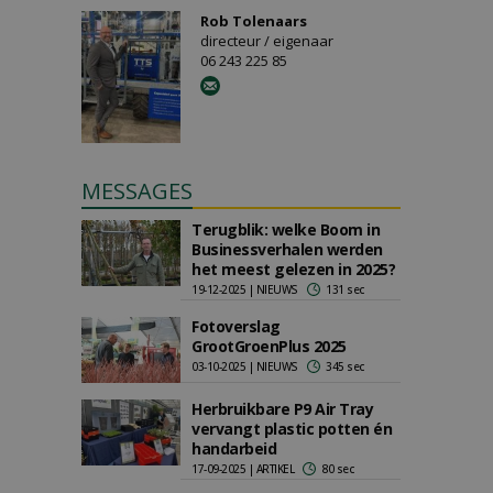
Rob Tolenaars
directeur / eigenaar
06 243 225 85
MESSAGES
Terugblik: welke Boom in
Businessverhalen werden
het meest gelezen in 2025?
19-12-2025 | NIEUWS
131 sec
Fotoverslag
GrootGroenPlus 2025
03-10-2025 | NIEUWS
345 sec
Herbruikbare P9 Air Tray
vervangt plastic potten én
handarbeid
17-09-2025 | ARTIKEL
80 sec