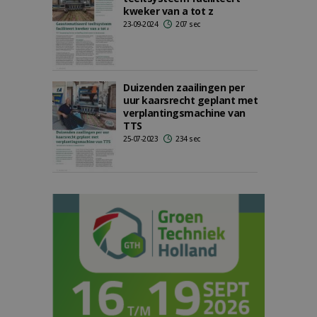
kweker van a tot z
23-09-2024
207 sec
Duizenden zaailingen per
uur kaarsrecht geplant met
verplantingsmachine van
TTS
25-07-2023
234 sec