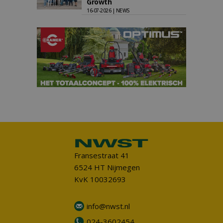
Growth
16-07-2026 | NEWS
Fransestraat 41
6524 HT Nijmegen
KvK 10032693
info@nwst.nl
024-3602454