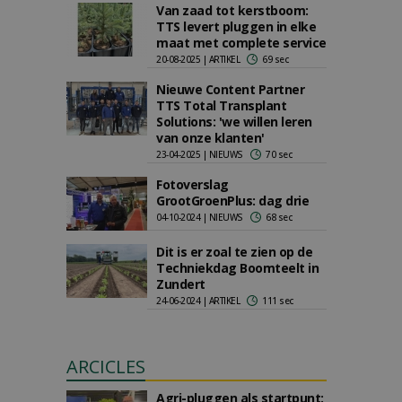
Van zaad tot kerstboom:
TTS levert pluggen in elke
maat met complete service
20-08-2025 | ARTIKEL
69 sec
Nieuwe Content Partner
TTS Total Transplant
Solutions: 'we willen leren
van onze klanten'
23-04-2025 | NIEUWS
70 sec
Fotoverslag
GrootGroenPlus: dag drie
04-10-2024 | NIEUWS
68 sec
Dit is er zoal te zien op de
Techniekdag Boomteelt in
Zundert
24-06-2024 | ARTIKEL
111 sec
ARCICLES
Agri-pluggen als startpunt: