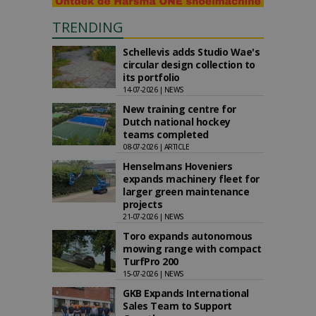
TRENDING
Schellevis adds Studio Wae's
circular design collection to
its portfolio
14-07-2026 | NEWS
New training centre for
Dutch national hockey
teams completed
08-07-2026 | ARTICLE
Henselmans Hoveniers
expands machinery fleet for
larger green maintenance
projects
21-07-2026 | NEWS
Toro expands autonomous
mowing range with compact
TurfPro 200
15-07-2026 | NEWS
GKB Expands International
Sales Team to Support