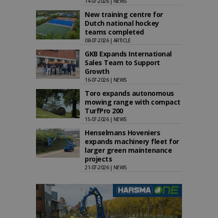
14-07-2026 | NEWS
New training centre for
Dutch national hockey
teams completed
08-07-2026 | ARTICLE
GKB Expands International
Sales Team to Support
Growth
16-07-2026 | NEWS
Toro expands autonomous
mowing range with compact
TurfPro 200
15-07-2026 | NEWS
Henselmans Hoveniers
expands machinery fleet for
larger green maintenance
projects
21-07-2026 | NEWS