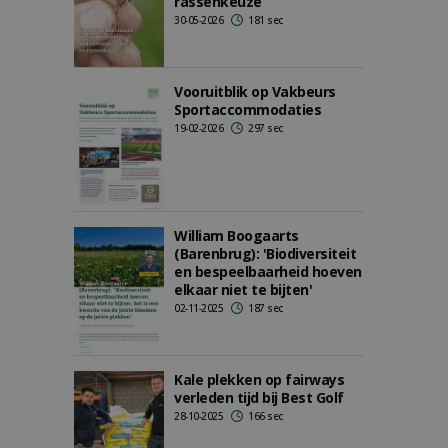
rassenkeuze
30-05-2026
181 sec
Vooruitblik op Vakbeurs
Sportaccommodaties
19-02-2026
297 sec
William Boogaarts
(Barenbrug): 'Biodiversiteit
en bespeelbaarheid hoeven
elkaar niet te bijten'
02-11-2025
187 sec
Kale plekken op fairways
verleden tijd bij Best Golf
28-10-2025
166 sec