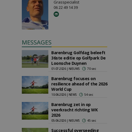
Grasspecialist
06 22 49 14 39
MESSAGES
Barenbrug Golfdag beleeft
36ste editie op Golfpark De
Loonsche Duynen
01-07-2026 | NIEUWS
70 sec
Barenbrug focuses on
resilience ahead of the 2026
World Cup
10-06-2026 | NEWS
54 sec
Barenbrug zet in op
veerkracht richting WK
2026
05-06-2026 | NIEUWS
45 sec
Successful overseeding