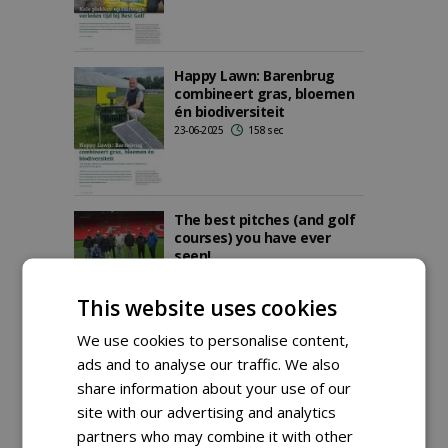
Happy Lawn: Barenbrug
combineert gras, bloemen
én biodiversiteit
23-06-2025
158 sec
The best pitches (and golf
courses) you have ever
seen!
25-04-2025
400 sec
This website uses cookies
We use cookies to personalise content,
ads and to analyse our traffic. We also
Nico van Vuuren blikt terug
op succes SGL: 'Wij waren
share information about your use of our
dag en nacht met ons
site with our advertising and analytics
bedrijf bezig'
partners who may combine it with other
01-04-2025
330 sec