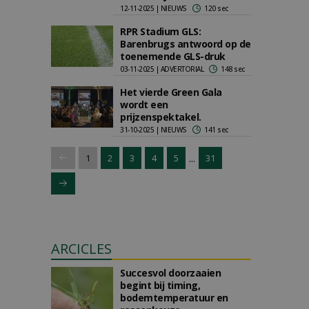
12-11-2025 | NIEUWS
120 sec
RPR Stadium GLS:
Barenbrugs antwoord op de
toenemende GLS-druk
03-11-2025 | ADVERTORIAL
148 sec
Het vierde Green Gala
wordt een
prijzenspektakel.
31-10-2025 | NIEUWS
141 sec
...
1
2
3
4
5
31
ARCICLES
Succesvol doorzaaien
begint bij timing,
bodemtemperatuur en