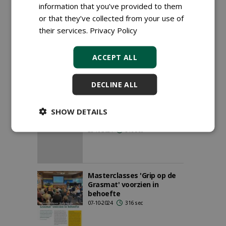
information that you’ve provided to them
or that they’ve collected from your use of
their services.
Privacy Policy
'Gene-editing kan drempels
voor grasveredeling
wegnemen'
ACCEPT ALL
15-11-2024
176 sec
DECLINE ALL
Masterclasses 'Grip op de
SHOW DETAILS
Grasmat' voorzien in
behoefte
25-10-2024
316 sec
Masterclasses 'Grip op de
Grasmat' voorzien in
behoefte
07-10-2024
316 sec