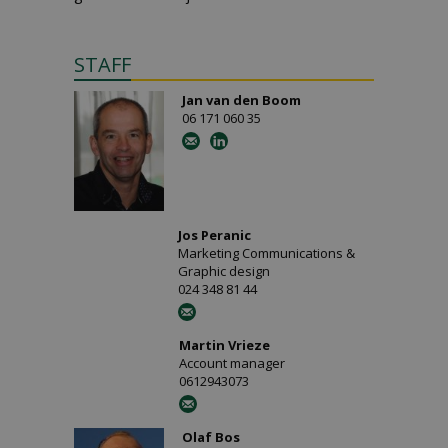
STAFF
Jan van den Boom
06 171 060 35
Jos Peranic
Marketing Communications &
Graphic design
024 348 81 44
Martin Vrieze
Account manager
0612943073
Olaf Bos