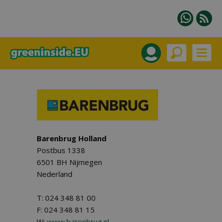
Barenbrug Holland
Postbus 1338
6501 BH Nijmegen
Nederland
T: 024 348 81 00
F: 024 348 81 15
W:
www.barenbrug.nl