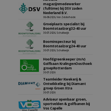
magazijnmedewerker
(fulltime) bij DSV zaden
Nederland B.V.
06-08-2026, Ven Zelderheide
Groeiplaats specialist bij
Boomtotaalzorg32-40 uur
30-07-2026, Schalkwijk
Boominspecteur bij
Boomtotaalzorg24-40 uur
30-07-2026, Schalkwijk
Hoofdgreenkeeper (m/v)
Golfbaan KralingenOosthoek
groepRotterdam
30-07-2026
Teamleider Kwekerij &
Ontwikkeling bij Diamant
groep Groen Xtra
30-07-2026
Adviseur openbaar groen,
sportvelden & golfbanen bij
Vos Capelle