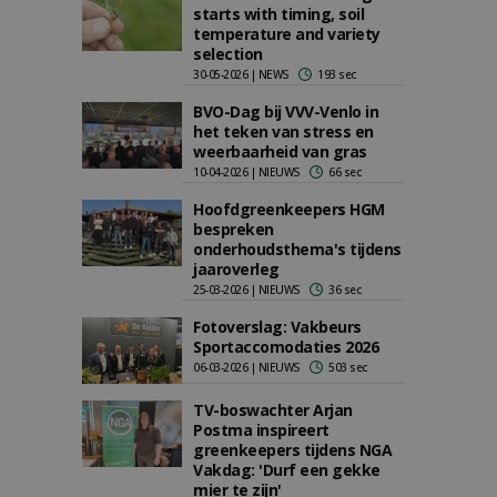
starts with timing, soil
temperature and variety
selection
30-05-2026 | NEWS
193 sec
BVO-Dag bij VVV-Venlo in
het teken van stress en
weerbaarheid van gras
10-04-2026 | NIEUWS
66 sec
Hoofdgreenkeepers HGM
bespreken
onderhoudsthema's tijdens
jaaroverleg
25-03-2026 | NIEUWS
36 sec
Fotoverslag: Vakbeurs
Sportaccomodaties 2026
06-03-2026 | NIEUWS
503 sec
TV-boswachter Arjan
Postma inspireert
greenkeepers tijdens NGA
Vakdag: 'Durf een gekke
mier te zijn'